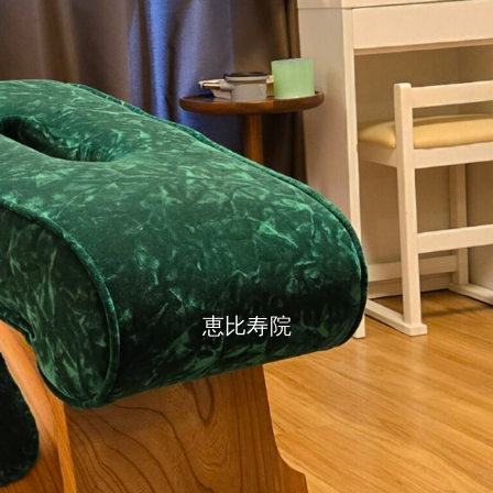
恵
比
寿
院